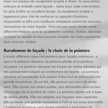
main vos travaux de ravalement projeté à Virieu. Si vous aimez
nettoyer et embellir votre façade ; optez pour cette intervention.
En plus d’offrir un excellent design, le ravalement projeté a
également pour rôle de renforcer la capacité d’isolation,
l’étanchéité et offre une meilleure résistance contre les diverses
intempéries de votre façade. Vous pouvez aussi choisir entre
différents finitions avec le ravalement, comme : frottée, talochée,
rustique ou aplatie et vous pouvez compter sur notre entreprise
pour vous les réaliser.
Ravalement de façade : le choix de la peinture
Il existe différents types de peinture pour façade extérieure, à
savoir la peinture siloxane, la peinture pliolite et la peinture
acrylique. La peinture siloxane est à base de résine siloxane qui
est parfaitement adapté au revêtement de façade. La peinture
siloxane est perméable à la vapeur d’eau tout en procurant une
grande couverture. De ce fait, elle permet aux murs de rester
secs. Elle résiste aux pluies acides, aux ultraviolets ainsi qu’aux
infrarouges de la lumière du soleil. La peinture pliolite est à base
de résine pliolite. Elle est adaptée aux façades sans aspérités.
Elle possède une grande résistance à l’UV et est aussi abordable.
La peinture acrylique sans résine convient à tous types de