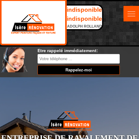
indisponible
indisponible
ADOLPH ROLLAND
Etre rappelé immédiatement:
ENTREPRISE DE RAVALEMENT DE