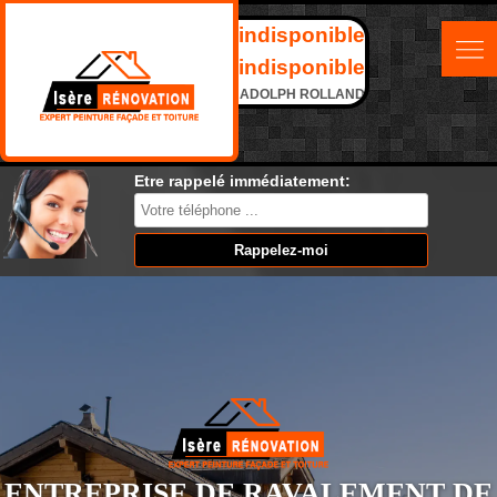
indisponible
indisponible
ADOLPH ROLLAND
Etre rappelé immédiatement:
ENTREPRISE DE RAVALEMENT DE