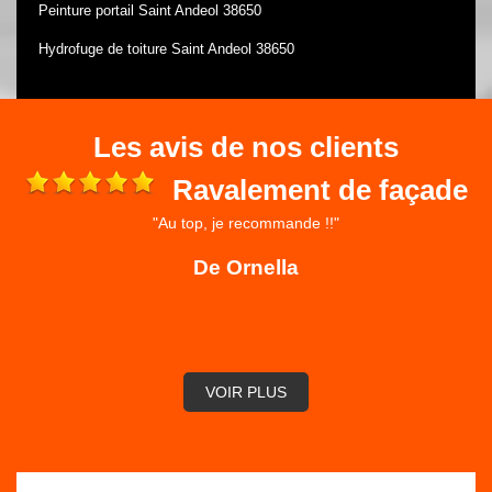
Peinture portail Saint Andeol 38650
Hydrofuge de toiture Saint Andeol 38650
Les avis de nos clients
Ravalement de façade
"Au top, je recommande !!"
 et
ré
De Ornella
,
VOIR PLUS