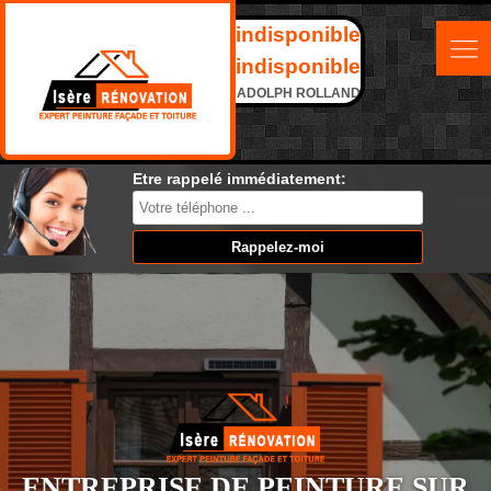
indisponible
indisponible
ADOLPH ROLLAND
Etre rappelé immédiatement:
ENTREPRISE DE PEINTURE SUR