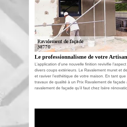
Le professionnalisme de votre Artisa
L’application d’une nouvelle finition revivifie l’aspe
divers coups extérieurs. Le Ravalement muret et de
et raviver l’esthétique de votre maison. En tant q
travaux de qualité à un Prix Ravalement de façad
ravalement de façade qu’il faut chez Isère rénovat
Professionnel en ravalement et peint
Vous envisagez de faire des travaux de ravalement 
pas à faire appel à notre entreprise Isère rénovati
des travaux de ravalement et peinture de mur exté
notre entreprise Isère rénovation; de plus, nous d