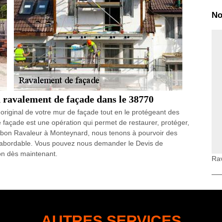
No
n ravalement de façade dans le 38770
ct original de votre mur de façade tout en le protégeant des
 façade est une opération qui permet de restaurer, protéger,
ue bon Ravaleur à Monteynard, nous tenons à pourvoir des
e abordable. Vous pouvez nous demander le Devis de
ion dès maintenant.
Ra
ure mur extérieur à Monteynard
et de peinture mur extérieur pour votre maison ? N’hésitez
on pour prendre en main cette intervention. Pour vous assurer
rieur à Monteynard ; sachez que vous pouvez compter sur
isposons des compétences, des qualifications et des matériaux
AUTRES SERVICES