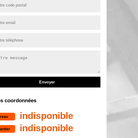
s coordonnées
indisponible
reau
indisponible
antier