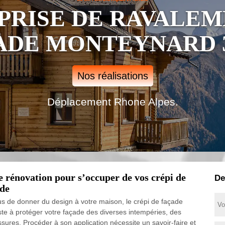
PRISE DE RAVALEM
ADE MONTEYNARD 3
Nos réalisations
Déplacement Rhone Alpes.
e rénovation pour s’occuper de vos crépi de
De
ade
us de donner du design à votre maison, le crépi de façade
ste à protéger votre façade des diverses intempéries, des
ssures. Procéder à son application nécessite un savoir-faire et