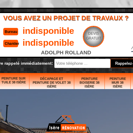
VOUS AVEZ UN PROJET DE TRAVAUX ?
indisponible
Bureau
DEVIS
GRATUIT
indisponible
Chantier
ADOLPH ROLLAND
re rappelé immédiatement:
PEINTURE SUR
DÉCAPAGE ET
PEINTURE
PEINTURE
TUILE 38 ISÈRE
PEINTURE DE VOLET 38
BOISERIE 38
MUR 38
ISÈRE
ISÈRE
ISÈRE