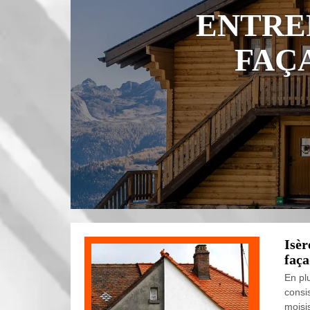
ENTRE
FAÇ
Isèr
faç
En pl
consi
moisi