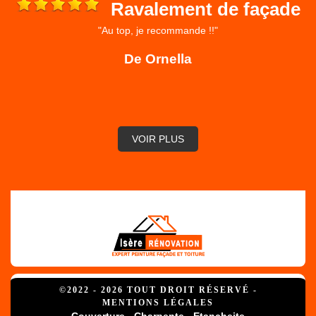
Ravalement de façade
"Au top, je recommande !!"
 et
ré
De Ornella
,
VOIR PLUS
©2022 - 2026 TOUT DROIT RÉSERVÉ -
MENTIONS LÉGALES