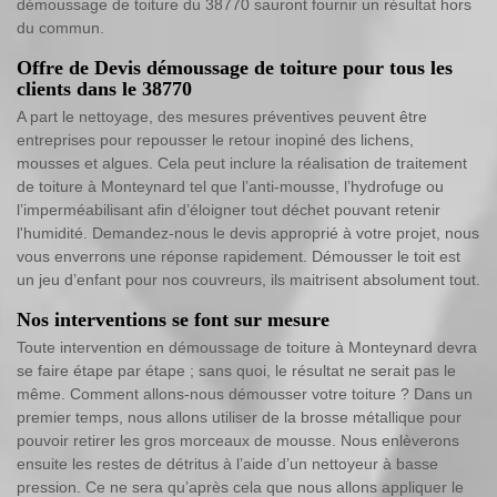
démoussage de toiture du 38770 sauront fournir un résultat hors
du commun.
Offre de Devis démoussage de toiture pour tous les
clients dans le 38770
A part le nettoyage, des mesures préventives peuvent être
entreprises pour repousser le retour inopiné des lichens,
mousses et algues. Cela peut inclure la réalisation de traitement
de toiture à Monteynard tel que l’anti-mousse, l’hydrofuge ou
l’imperméabilisant afin d’éloigner tout déchet pouvant retenir
l'humidité. Demandez-nous le devis approprié à votre projet, nous
vous enverrons une réponse rapidement. Démousser le toit est
un jeu d’enfant pour nos couvreurs, ils maitrisent absolument tout.
Nos interventions se font sur mesure
Toute intervention en démoussage de toiture à Monteynard devra
se faire étape par étape ; sans quoi, le résultat ne serait pas le
même. Comment allons-nous démousser votre toiture ? Dans un
premier temps, nous allons utiliser de la brosse métallique pour
pouvoir retirer les gros morceaux de mousse. Nous enlèverons
ensuite les restes de détritus à l’aide d’un nettoyeur à basse
pression. Ce ne sera qu’après cela que nous allons appliquer le