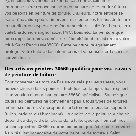
Ayant plusieurs années d’expérience à notre actif, notre
entreprise Isère rénovation sera en mesure de répondre à tous
vos besoins en peinture de toiture. D’ailleurs, notre entreprise
Isère rénovation pourra intervenir sur toutes les formes de toiture
et sur différents types de revêtement toiture : tuile (en béton, terre
cuite), ardoise, shingle, lauze, PVC, bois, etc. La peinture que
nous appliquerons va améliorer l’étanchéité et l’isolation de votre
toit à Saint Pancrasse38660. Cette peinture va également
protéger votre toiture des intempéries et va consolider la cassure
sur vos tuiles.
Des artisans peintres 38660 qualifiés pour vos travaux
de peinture de toiture
Pour conserver les toits de l’usure causés par les saletés, vous
pouvez choisir de les peindre. Toutefois, cette opération requiert
l’intervention d’un artisan peintre 38660 spécialiste. Sachez que
toutes les peintures ne conviennent pas à tous types de toitures,
même si d’autres s’approprient parfaitement à tous les supports
(tuiles, ardoise ou fibrociment). La qualité de la peinture à choisir
dépend du degré d’étanchéité de la tuile. Quoi qu’il en soit, nos
artisans peintres 38660 sauront comment procéder pour parvenir
à un résultat impeccable de votre peinture de toiture à Saint