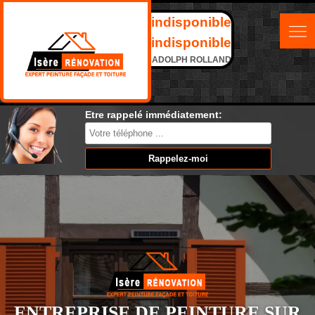
indisponible
indisponible
ADOLPH ROLLAND
Etre rappelé immédiatement:
ENTREPRISE DE PEINTURE SUR