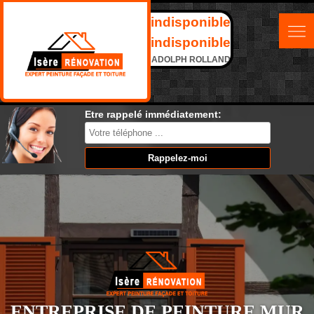
indisponible
indisponible
ADOLPH ROLLAND
Etre rappelé immédiatement:
ENTREPRISE DE PEINTURE MUR