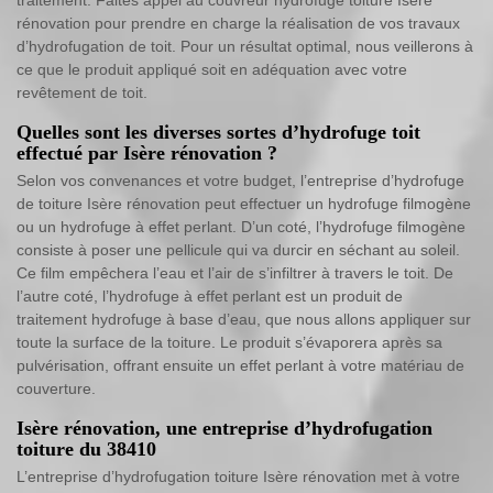
traitement. Faites appel au couvreur hydrofuge toiture Isère
rénovation pour prendre en charge la réalisation de vos travaux
d’hydrofugation de toit. Pour un résultat optimal, nous veillerons à
ce que le produit appliqué soit en adéquation avec votre
revêtement de toit.
Quelles sont les diverses sortes d’hydrofuge toit
effectué par Isère rénovation ?
Selon vos convenances et votre budget, l’entreprise d’hydrofuge
de toiture Isère rénovation peut effectuer un hydrofuge filmogène
ou un hydrofuge à effet perlant. D’un coté, l’hydrofuge filmogène
consiste à poser une pellicule qui va durcir en séchant au soleil.
Ce film empêchera l’eau et l’air de s’infiltrer à travers le toit. De
l’autre coté, l’hydrofuge à effet perlant est un produit de
traitement hydrofuge à base d’eau, que nous allons appliquer sur
toute la surface de la toiture. Le produit s’évaporera après sa
pulvérisation, offrant ensuite un effet perlant à votre matériau de
couverture.
Isère rénovation, une entreprise d’hydrofugation
toiture du 38410
L’entreprise d’hydrofugation toiture Isère rénovation met à votre