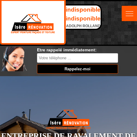
indisponible
indisponible
ADOLPH ROLLAND
Etre rappelé immédiatement:
ENTREPRISE DE RAVALEMENT DE