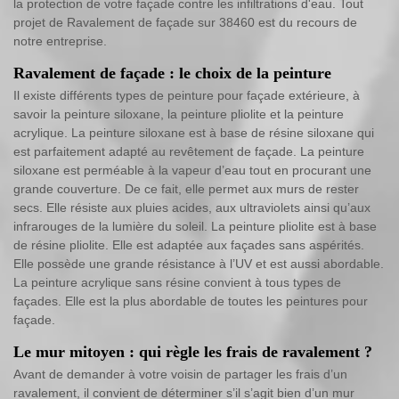
la protection de votre façade contre les infiltrations d'eau. Tout
projet de Ravalement de façade sur 38460 est du recours de
notre entreprise.
Ravalement de façade : le choix de la peinture
Il existe différents types de peinture pour façade extérieure, à
savoir la peinture siloxane, la peinture pliolite et la peinture
acrylique. La peinture siloxane est à base de résine siloxane qui
est parfaitement adapté au revêtement de façade. La peinture
siloxane est perméable à la vapeur d’eau tout en procurant une
grande couverture. De ce fait, elle permet aux murs de rester
secs. Elle résiste aux pluies acides, aux ultraviolets ainsi qu’aux
infrarouges de la lumière du soleil. La peinture pliolite est à base
de résine pliolite. Elle est adaptée aux façades sans aspérités.
Elle possède une grande résistance à l’UV et est aussi abordable.
La peinture acrylique sans résine convient à tous types de
façades. Elle est la plus abordable de toutes les peintures pour
façade.
Le mur mitoyen : qui règle les frais de ravalement ?
Avant de demander à votre voisin de partager les frais d’un
ravalement, il convient de déterminer s’il s’agit bien d’un mur