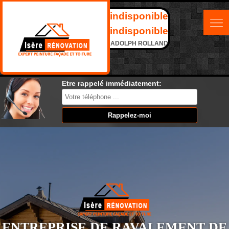
indisponible
indisponible
ADOLPH ROLLAND
Etre rappelé immédiatement:
ENTREPRISE DE RAVALEMENT DE