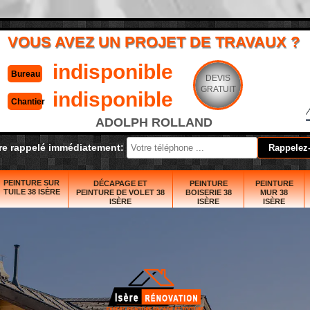
VOUS AVEZ UN PROJET DE TRAVAUX ?
indisponible
Bureau
DEVIS
GRATUIT
indisponible
Chantier
ADOLPH ROLLAND
re rappelé immédiatement:
PEINTURE SUR
DÉCAPAGE ET
PEINTURE
PEINTURE
TUILE 38 ISÈRE
PEINTURE DE VOLET 38
BOISERIE 38
MUR 38
ISÈRE
ISÈRE
ISÈRE