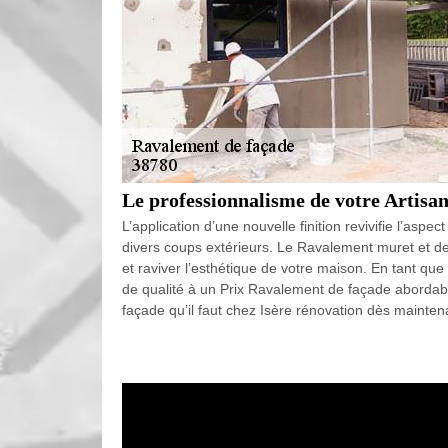
Le professionnalisme de votre Artisa
L’application d’une nouvelle finition revivifie l’aspe
divers coups extérieurs. Le Ravalement muret et de
et raviver l’esthétique de votre maison. En tant q
de qualité à un Prix Ravalement de façade aborda
façade qu’il faut chez Isère rénovation dès mainten
Aide professionnelle de votre Entrepr
N’oubliez pas que plusieurs travaux peuvent être 
nettoyage est une étape à ne pas négliger avant la
nettoyage, dont le sablage, le nettoyage à haute pre
matériau du mur extérieur concerné. La mise en pro