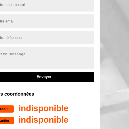
s coordonnées
indisponible
reau
indisponible
antier