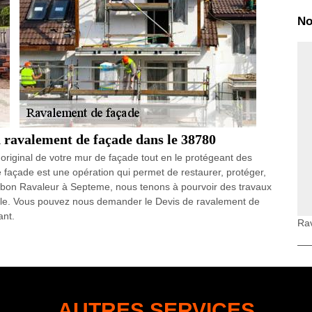
No
n ravalement de façade dans le 38780
ct original de votre mur de façade tout en le protégeant des
 façade est une opération qui permet de restaurer, protéger,
ue bon Ravaleur à Septeme, nous tenons à pourvoir des travaux
ble. Vous pouvez nous demander le Devis de ravalement de
ant.
Ra
ise de ravalement de maison dans le 38780
inclus dans un projet de Ravalement de façade à Septeme. Le
 Peinture de façade par Isère rénovation. Les méthodes de
ssion, ou le soin aux produits chimiques, varient selon le
preté profonde élimine totalement toutes saletés, moisissures
AUTRES SERVICES