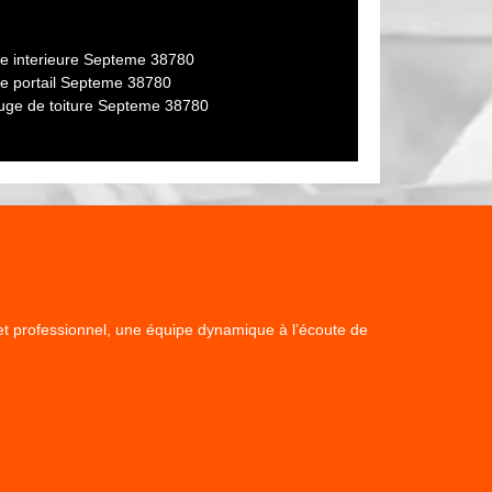
re interieure Septeme 38780
re portail Septeme 38780
uge de toiture Septeme 38780
x et professionnel, une équipe dynamique à l’écoute de