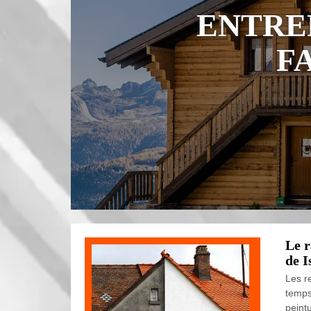
ENTRE
F
Le r
de I
Les r
temps
peint