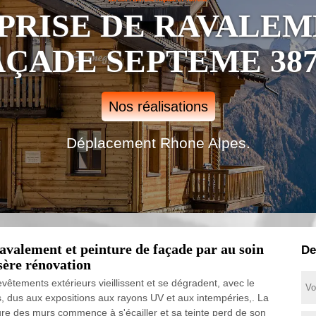
PRISE DE RAVALEM
AÇADE SEPTEME 387
Nos réalisations
Déplacement Rhone Alpes.
avalement et peinture de façade par au soin
De
sère rénovation
evêtements extérieurs vieillissent et se dégradent, avec le
, dus aux expositions aux rayons UV et aux intempéries,. La
ure des murs commence à s'écailler et sa teinte perd de son