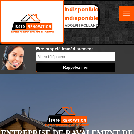
indisponible
indisponible
ADOLPH ROLLAND
Etre rappelé immédiatement:
ENTREPRISE DE RAVALEMENT DE