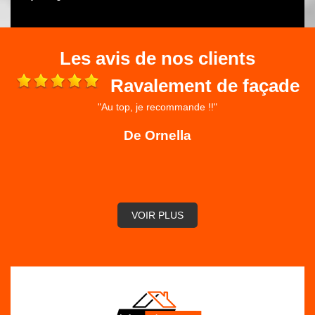
Les avis de nos clients
Ravalement de façade
"Au top, je recommande !!"
 et
ré
De Ornella
,
VOIR PLUS