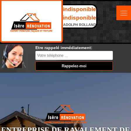
indisponible
indisponible
ADOLPH ROLLAND
Etre rappelé immédiatement:
ENTREPRISE DE RAVALEMENT DE