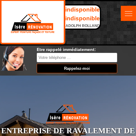
indisponible
indisponible
ADOLPH ROLLAND
Etre rappelé immédiatement:
ENTREPRISE DE RAVALEMENT DE