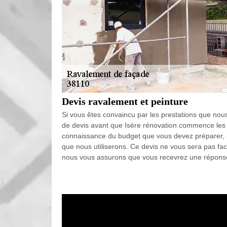
Devis ravalement et peinture
Si vous êtes convaincu par les prestations que n
de devis avant que Isère rénovation commence les 
connaissance du budget que vous devez préparer, la
que nous utiliserons. Ce devis ne vous sera pas fac
nous vous assurons que vous recevrez une réponse b
Isère rénovation pour s’occuper de vo
En plus de donner du design à votre maison, le cré
intempéries, des moisissures. Procéder à son appli
particuliers c’est pourquoi il est conseiller de fai
Isère rénovation. Nous pouvons appliquer un crépi 