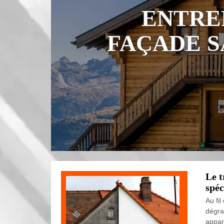
ENTRE
FAÇADE S
Le t
spéc
Au fil
dégra
appar