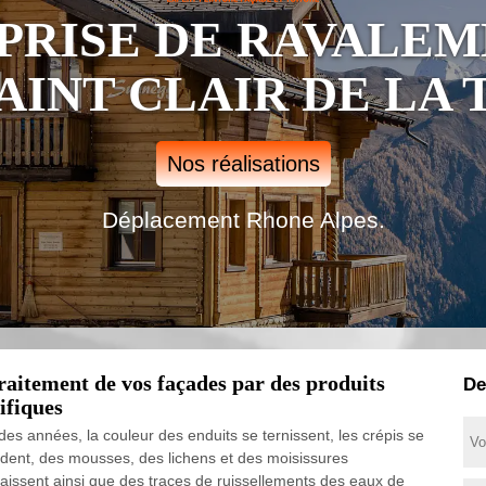
PRISE DE RAVALEM
AINT CLAIR DE LA T
Nos réalisations
Déplacement Rhone Alpes.
raitement de vos façades par des produits
De
ifiques
 des années, la couleur des enduits se ternissent, les crépis se
dent, des mousses, des lichens et des moisissures
aissent ainsi que des traces de ruissellements des eaux de