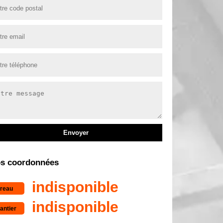
s coordonnées
indisponible
reau
indisponible
antier