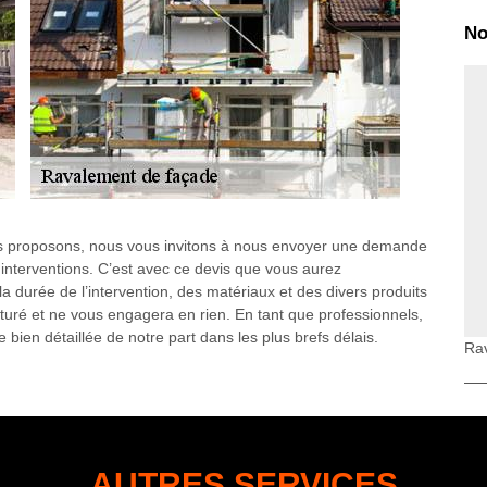
No
ous proposons, nous vous invitons à nous envoyer une demande
interventions. C’est avec ce devis que vous aurez
 durée de l’intervention, des matériaux et des divers produits
turé et ne vous engagera en rien. En tant que professionnels,
ien détaillée de notre part dans les plus brefs délais.
Rav
s crépi de façade
pi de façade consiste à protéger votre façade des diverses
cation nécessite un savoir-faire et des compétences
re appel à un professionnel expérimenté comme notre entreprise
de façade sur divers types de matériaux de façade, comme : la
AUTRES SERVICES