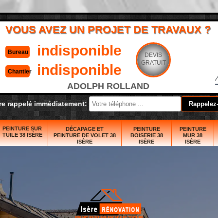
VOUS AVEZ UN PROJET DE TRAVAUX ?
indisponible
Bureau
DEVIS
GRATUIT
indisponible
Chantier
ADOLPH ROLLAND
re rappelé immédiatement:
PEINTURE SUR
DÉCAPAGE ET
PEINTURE
PEINTURE
TUILE 38 ISÈRE
PEINTURE DE VOLET 38
BOISERIE 38
MUR 38
ISÈRE
ISÈRE
ISÈRE