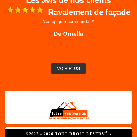
Les avis de nos clients
Ravalement de façade
"Au top, je recommande !!"
 et
ré
De Ornella
,
VOIR PLUS
©2022 - 2026 TOUT DROIT RÉSERVÉ -