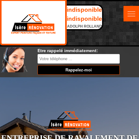
indisponible
indisponible
ADOLPH ROLLAND
Etre rappelé immédiatement:
ENTREPRISE DE RAVALEMENT DE