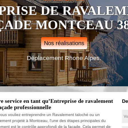
PRISE DE RAVALEM
ÇADE MONTCEAU 38
Nos réalisations
Déplacement Rhone Alpes.
e service en tant qu’Entreprise de ravalement
De
açade professionnelle
ous vouliez entreprendre un Ravalement taloché ou un
ement projeté à Montceau, l'une des étapes principales du
ement est le contrôle approfondi de la façade. Cela permet de