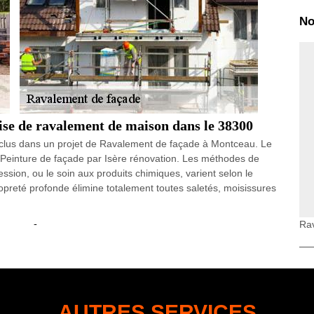
No
ise de ravalement de maison dans le 38300
inclus dans un projet de Ravalement de façade à Montceau. Le
 Peinture de façade par Isère rénovation. Les méthodes de
ssion, ou le soin aux produits chimiques, varient selon le
preté profonde élimine totalement toutes saletés, moisissures
Ra
de ravalement ?
is d’un ravalement, il convient de déterminer s’il s’agit bien
oir est de vous reporter aux titres de propriété. S’il y est
 sert à délimiter les propriétés, alors il s’agit bel et bien d’un
ion par les deux voisins. Ces derniers doivent ainsi procéder
tien ou à une réparation.
AUTRES SERVICES