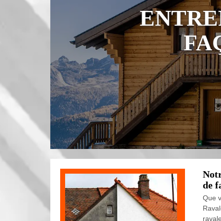
ENTRE
FA
Notr
de f
Que v
Raval
raval