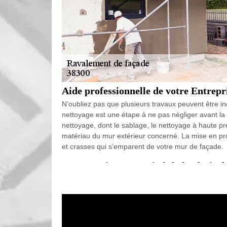
Aide professionnelle de votre Entrepr
N’oubliez pas que plusieurs travaux peuvent être 
nettoyage est une étape à ne pas négliger avant la
nettoyage, dont le sablage, le nettoyage à haute pre
matériau du mur extérieur concerné. La mise en pro
et crasses qui s’emparent de votre mur de façade.
Le mur mitoyen : qui règle les frais 
Avant de demander à votre voisin de partager les fra
d’un mur mitoyen ou non. Le meilleur moyen de le sav
indiqué que le mur n’appartient à personne, mais qu’il
mur mitoyen. Dans ce cas, il est possédé en indivis
ensemble au règlement des frais relatifs à un entre