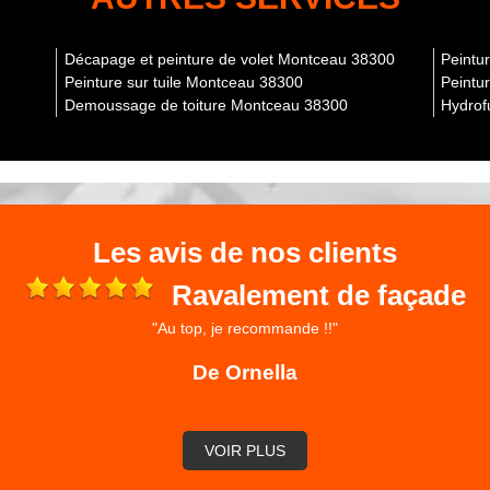
s crépi de façade
pi de façade consiste à protéger votre façade des diverses
Décapage et peinture de volet Montceau 38300
Peintu
cation nécessite un savoir-faire et des compétences
Peinture sur tuile Montceau 38300
Peintu
re appel à un professionnel expérimenté comme notre entreprise
Demoussage de toiture Montceau 38300
Hydrof
de façade sur divers types de matériaux de façade, comme : la
ter appliquer un crépi sur votre façade à Montceau ; pensez à
vation comme Façadier à Montceau
tre faite avant ou après le nettoyage, selon l’analyse
Les avis de nos clients
s fissures, le remplacement des éléments endommagés, et la
Ravalement de façade
que ce soit de l’Enduit de façade ou une mise en peinture. Une
la protection de votre façade contre les infiltrations d'eau.
"Au top, je recommande !!"
du recours de notre entreprise.
De Ornella
re façade à Montceau
eaucoup d’habileté et de compétence ; c’est pour cela qu’il est
e Isère rénovation pour prendre en main vos travaux
 toujours nécessaire d’avoir les bonnes techniques peu importe
VOIR PLUS
nt professionnel et expérimenté dans le domaine, pour