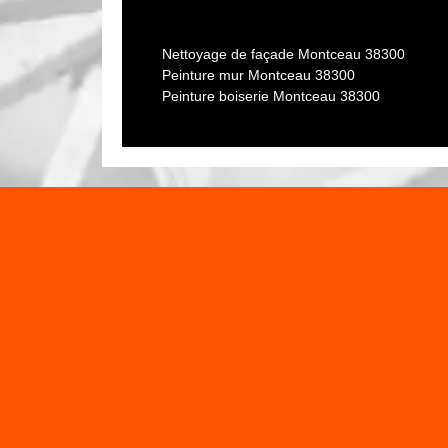
Isère rénovation pour s’occuper de vo
En plus de donner du design à votre maison, le cré
Nettoyage de façade Montceau 38300
intempéries, des moisissures. Procéder à son appli
Peinture mur Montceau 38300
particuliers c’est pourquoi il est conseiller de fai
Peinture boiserie Montceau 38300
Isère rénovation. Nous pouvons appliquer un crépi 
brique, le béton ou la pierre. Ainsi, si vous souhai
faire appel à notre entreprise Isère rénovation.
Intervention sérieuse de Isère réno
La réparation des dommages sur votre façade peut ê
effectuée. Cela peut comprendre le rebouchage de
préparation des surfaces pour la nouvelle finition 
attention stricte est donnée à l'étanchéité en vue de 
e à l’écoute de
Tout projet de Ravalement de façade sur 38300 est 
Isère rénovation pour entretenir vot
Entretenir une façade est un travail qui nécessite b
nécessaire de faire appel à un professionnel comm
d’entretien de façade à Montceau. Sachez qu’il est
le type de matériau qui constitue votre façade. Eta