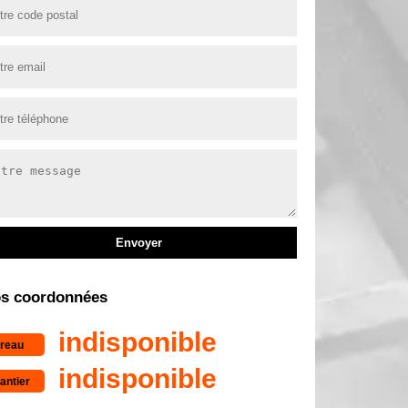
s coordonnées
indisponible
reau
indisponible
antier