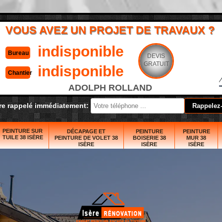
VOUS AVEZ UN PROJET DE TRAVAUX ?
indisponible
Bureau
DEVIS
GRATUIT
indisponible
Chantier
ADOLPH ROLLAND
re rappelé immédiatement:
PEINTURE SUR
DÉCAPAGE ET
PEINTURE
PEINTURE
TUILE 38 ISÈRE
PEINTURE DE VOLET 38
BOISERIE 38
MUR 38
ISÈRE
ISÈRE
ISÈRE