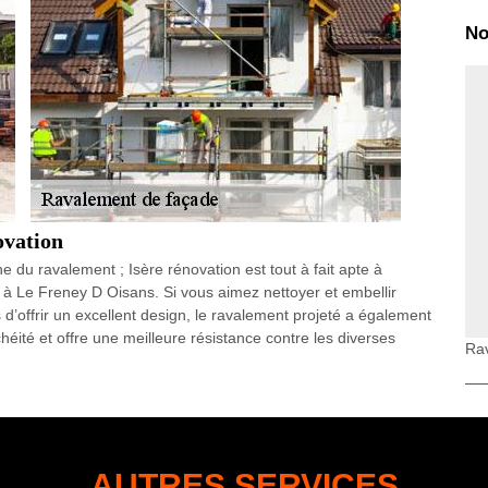
No
ovation
 du ravalement ; Isère rénovation est tout à fait apte à
à Le Freney D Oisans. Si vous aimez nettoyer et embellir
s d’offrir un excellent design, le ravalement projeté a également
nchéité et offre une meilleure résistance contre les diverses
Ra
sir entre différents finitions avec le ravalement, comme :
z compter sur notre entreprise pour vous les réaliser.
ation comme Façadier à Le Freney D Oisans
tre faite avant ou après le nettoyage, selon l’analyse
s fissures, le remplacement des éléments endommagés, et la
AUTRES SERVICES