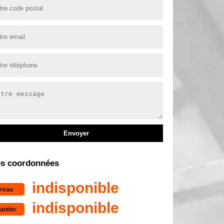
s coordonnées
indisponible
reau
indisponible
antier