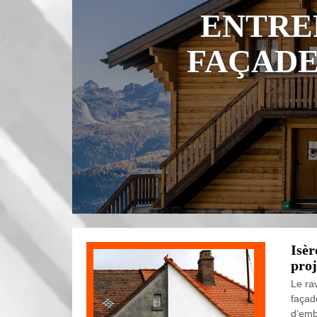
ENTRE
FAÇADE 
Isèr
proj
Le ra
façade
d’emb