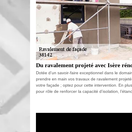
Du ravalement projeté avec Isère rén
Dotée d’un savoir-faire exceptionnel dans le domaine
prendre en main vos travaux de ravalement projeté 
votre façade ; optez pour cette intervention. En plu
pour rôle de renforcer la capacité d’isolation, l’éta
intempéries de votre façade. Vous pouvez aussi choi
frottée, talochée, rustique ou aplatie et vous pouve
Intervention sérieuse de Isère rénov
La réparation des dommages sur votre façade peut ê
effectuée. Cela peut comprendre le rebouchage de