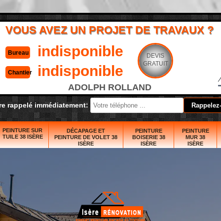
VOUS AVEZ UN PROJET DE TRAVAUX ?
indisponible
Bureau
DEVIS
GRATUIT
indisponible
Chantier
ADOLPH ROLLAND
re rappelé immédiatement:
PEINTURE SUR
DÉCAPAGE ET
PEINTURE
PEINTURE
TUILE 38 ISÈRE
PEINTURE DE VOLET 38
BOISERIE 38
MUR 38
ISÈRE
ISÈRE
ISÈRE