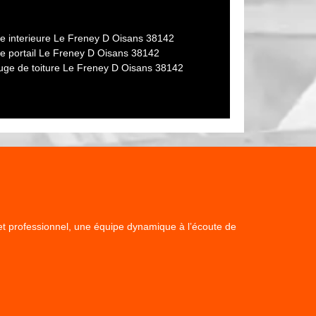
re interieure Le Freney D Oisans 38142
re portail Le Freney D Oisans 38142
uge de toiture Le Freney D Oisans 38142
x et professionnel, une équipe dynamique à l’écoute de