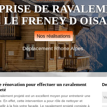
PRISE DE RAVALEM
LE FRENEY D OISA
Nos réalisations
Déplacement Rhone Alpes.
e rénovation pour effectuer un ravalement
De
eté
valement projeté est un excellent moyen pour entretenir une
. En effet, cette intervention a pour rôle de nettoyer et
ellir à la fois votre façade. Le ravalement projeté consiste à