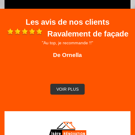
Les avis de nos clients
Ravalement de façade
"Au top, je recommande !!"
 et
ré
De Ornella
,
VOIR PLUS