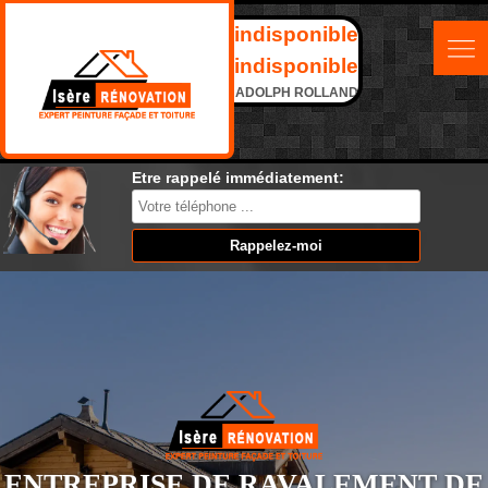
indisponible
indisponible
ADOLPH ROLLAND
Etre rappelé immédiatement:
ENTREPRISE DE RAVALEMENT DE