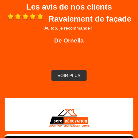
Les avis de nos clients
Ravalement de façade
"Au top, je recommande !!"
 et
ré
De Ornella
,
VOIR PLUS