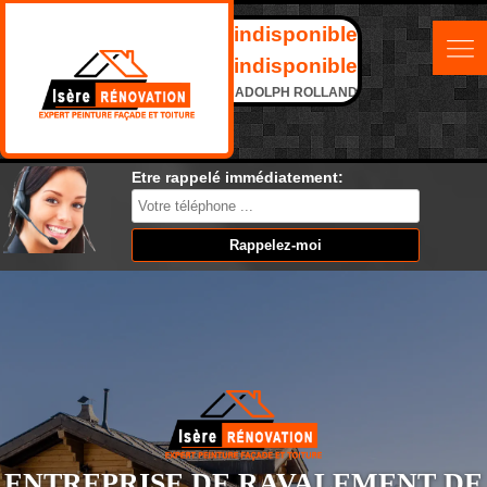
indisponible
indisponible
ADOLPH ROLLAND
Etre rappelé immédiatement:
ENTREPRISE DE RAVALEMENT DE