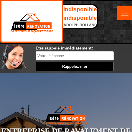
indisponible
indisponible
ADOLPH ROLLAND
Etre rappelé immédiatement:
ENTREPRISE DE RAVALEMENT DE