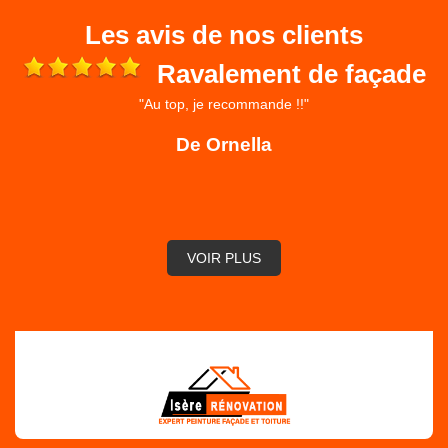
Les avis de nos clients
Ravalement de façade
"Au top, je recommande !!"
 et
ré
De Ornella
,
VOIR PLUS