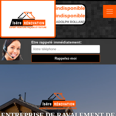
indisponible
indisponible
ADOLPH ROLLAND
Etre rappelé immédiatement:
ENTREPRISE DE RAVALEMENT DE