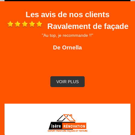
Les avis de nos clients
Ravalement de façade
"Au top, je recommande !!"
 et
ré
De Ornella
,
VOIR PLUS