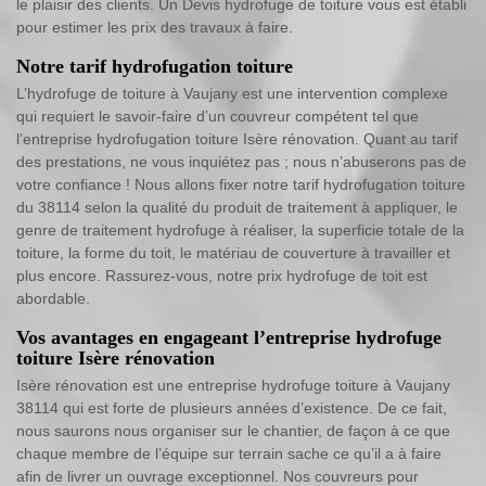
le plaisir des clients. Un Devis hydrofuge de toiture vous est établi
pour estimer les prix des travaux à faire.
Notre tarif hydrofugation toiture
L’hydrofuge de toiture à Vaujany est une intervention complexe
qui requiert le savoir-faire d’un couvreur compétent tel que
l’entreprise hydrofugation toiture Isère rénovation. Quant au tarif
des prestations, ne vous inquiétez pas ; nous n’abuserons pas de
votre confiance ! Nous allons fixer notre tarif hydrofugation toiture
du 38114 selon la qualité du produit de traitement à appliquer, le
genre de traitement hydrofuge à réaliser, la superficie totale de la
toiture, la forme du toit, le matériau de couverture à travailler et
plus encore. Rassurez-vous, notre prix hydrofuge de toit est
abordable.
Vos avantages en engageant l’entreprise hydrofuge
toiture Isère rénovation
Isère rénovation est une entreprise hydrofuge toiture à Vaujany
38114 qui est forte de plusieurs années d’existence. De ce fait,
nous saurons nous organiser sur le chantier, de façon à ce que
chaque membre de l’équipe sur terrain sache ce qu’il a à faire
afin de livrer un ouvrage exceptionnel. Nos couvreurs pour