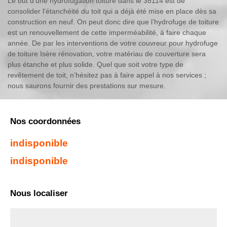
Le but d’une hydrofugation toiture dans le 38114 est de
consolider l’étanchéité du toit qui a déjà été mise en place dès sa
construction en neuf. On peut donc dire que l’hydrofuge de toiture
est un renouvellement de cette imperméabilité, à faire chaque
année. De par les interventions de votre couvreur pour hydrofuge
de toiture Isère rénovation, votre matériau de couverture sera
plus étanche et plus solide. Quel que soit votre type de
revêtement de toit, n’hésitez pas à faire appel à nos services ;
nous saurons fournir des prestations sur mesure.
Nos coordonnées
indisponible
indisponible
Nous localiser