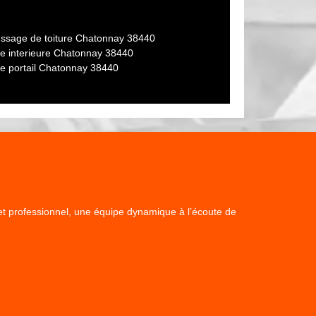
sage de toiture Chatonnay 38440
re interieure Chatonnay 38440
re portail Chatonnay 38440
x et professionnel, une équipe dynamique à l’écoute de