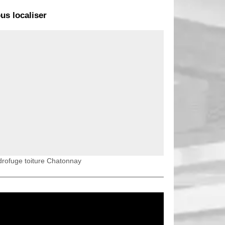
us localiser
rofuge toiture Chatonnay