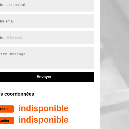
s coordonnées
indisponible
reau
indisponible
antier