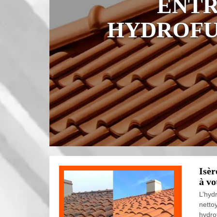
ENTR
HYDROFU
Isèr
à vo
L’hyd
netto
hydro