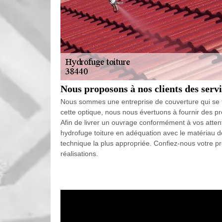
Nous proposons à nos clients des servi
Nous sommes une entreprise de couverture qui se fi
cette optique, nous nous évertuons à fournir des pre
Afin de livrer un ouvrage conformément à vos atten
hydrofuge toiture en adéquation avec le matériau 
technique la plus appropriée. Confiez-nous votre pro
réalisations.
Votre toit plus étanche avec le couvre
Le but d’une hydrofugation toiture dans le 38440 est
dès sa construction en neuf. On peut donc dire que 
imperméabilité, à faire chaque année. De par les in
rénovation, votre matériau de couverture sera plus 