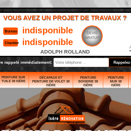
VOUS AVEZ UN PROJET DE TRAVAUX ?
indisponible
Bureau
DEVIS
GRATUIT
indisponible
Chantier
ADOLPH ROLLAND
re rappelé immédiatement:
PEINTURE SUR
DÉCAPAGE ET
PEINTURE
PEINTURE
TUILE 38 ISÈRE
PEINTURE DE VOLET 38
BOISERIE 38
MUR 38
ISÈRE
ISÈRE
ISÈRE