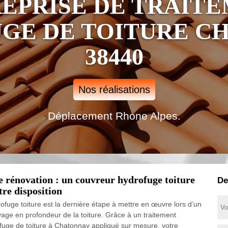
EPRISE DE TRAIT
GE DE TOITURE C
38440
Nos réalisations
Déplacement Rhone Alpes.
e rénovation : un couvreur hydrofuge toiture
De
tre disposition
rofuge toiture est la dernière étape à mettre en œuvre lors d’un
yage en profondeur de la toiture. Grâce à un traitement
fuge de toiture à Chatonnay appliqué sur mesure, votre