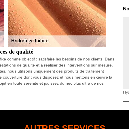
No
ces de qualité
xe comme objectif : satisfaire les besoins de nos clients. Dans
stations de qualité et à réaliser des interventions sur mesure.
tes, nous utilisons uniquement des produits de traitement
de couverture dont vous disposez et nous mettons en œuvre la
jet en toute sérénité et jouissez du nec plus ultra de nos
Hyd
ur Isère rénovation
 de consolider l’étanchéité du toit qui a déjà été mise en place
l’hydrofuge de toiture est un renouvellement de cette
terventions de votre couvreur pour hydrofuge de toiture Isère
étanche et plus solide. Quel que soit votre type de revêtement
AUTRES SERVICES