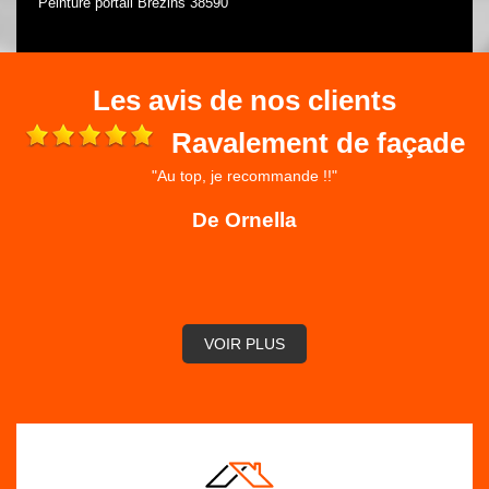
Peinture portail Brezins 38590
Les avis de nos clients
Ravalement de façade
"Au top, je recommande !!"
 et
ré
De Ornella
,
VOIR PLUS