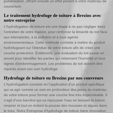
pulvérisation, offrant ensuite un effet perlant à votre matériau de
couverture.
Le traitement hydrofuge de toiture à Brezins avec
notre entreprise
L'hydrofugation de toiture est une étape à ne pas négliger dans
l'entretien de votre maison, pour renforcer la ténacité du toit face
aux intempéries, à la pollution et à tous agents
environnementaux. Cette méthode consiste à mettre du produit
hydrofugeant sur l’étendue de votre toiture afin de créer une
couche protectrice. Evidement, une évaluation du toit passe en
amont pour identifier les parties qui retiennent l'humidité et tous
signes d’endommagement. Les problèmes de toit doivent être
réparés avant son soin hydrofuge.
Hydrofuge de toiture en Brezins par nos couvreurs
L'hydrofugation consiste en l'application d'un produit spécifique
qui va agir comme un soin en profondeur des pores du matériau
de votre toiture pour former une couche fine très imperméable. Il
s’agit d’une barrière qui va repousser l'eau en laissant la toiture
respirer et tout en évitant la pousse des mousses et algues dans
le futur. Notre Entreprise d’hydrofuge de toiture Isère rénovation