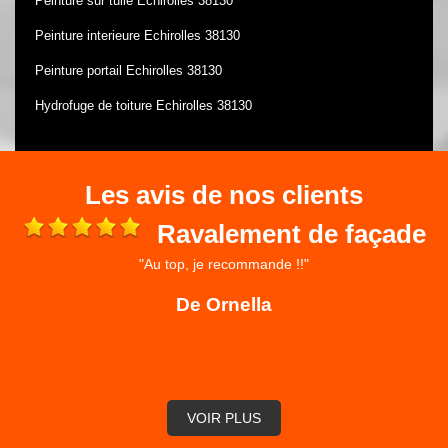
Peinture sur tuile Echirolles 38130
Peinture interieure Echirolles 38130
Peinture portail Echirolles 38130
Hydrofuge de toiture Echirolles 38130
Les avis de nos clients
ment de façade
Bo
ommande !!"
"Nous avons fait appel à l’entrepris
rénover nos boiseries, celle-ci a réalisé 
ella
professionnel, une équipe dynamique à 
très bonne expérience que no
De Soled
VOIR PLUS