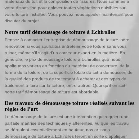
matériaux du toit et la composition de fissures. Nous sommes à
votre disposition pour enlever toutes végétations nuisibles sur
votre toiture installée. Vous pouvez nous appeler maintenant pour
discuter du projet.
Notre tarif démoussage de toiture à Echirolles
Pensez à contacter l’entreprise de démoussage de toiture Isère
rénovation si vous souhaitez entretenir votre toiture sans vous
ruiner, même s’il s’agit d’un couvreur expert en la matière. En
générale, le prix démoussage toiture à Echirolles que nous
appliquons variera en fonction du matériau de couverture, de la
forme de la toiture, de la superficie totale du toit à démousser, de
la qualité des produits de traitement à acheter et des types de
traitement à faire sur la toiture, entre autres. Quoi qu’il en soit,
notre tarif démoussage de toiture est abordable.
Des travaux de démoussage toiture réalisés suivant les
règles de l’art
Le démoussage de toiture est une intervention qui requiert une
parfaite maîtrise des techniques y afférentes. Vu que les travau
se déroulent essentiellement en hauteur, nos artisans
démoussage de toiture à Echirolles feront en sorte d’appliquer