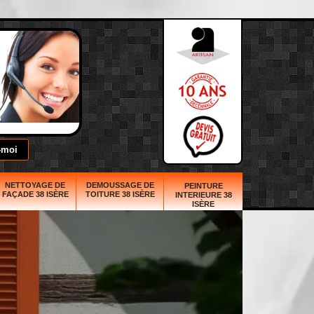
NETTOYAGE DE
DEMOUSSAGE DE
PEINTURE
FAÇADE 38 ISÈRE
TOITURE 38 ISÈRE
INTERIEURE 38
ISÈRE