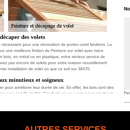
No
 décaper des volets
e nécessaire pour une rénovation de portes ou/et fenêtres. Le
r une meilleure finition de Peinture sur volet avec Isère
n bois, en métal ou en plastique, notre sérieux service de
’avez pas encore de volets pour votre maison nouvellement
e Installation de volet où que ce soit sur 38470.
aux minutieux et soigneux
r pour améliorer leur durée de vie. En effet, les bois sont des
Pei
sissures et à l'humidité. Ces facteurs peuvent compromettre la
se Isère rénovation propose aux habitants de Vinay et ses
ture spéciale et cela par le biais des artisans professionnels
0 vont réaliser la peinture de vos volets avec des travaux
AUTRES SERVICES
e volets