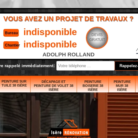
VOUS AVEZ UN PROJET DE TRAVAUX ?
indisponible
Bureau
DEVIS
GRATUIT
indisponible
Chantier
ADOLPH ROLLAND
re rappelé immédiatement:
PEINTURE SUR
DÉCAPAGE ET
PEINTURE
PEINTURE
TUILE 38 ISÈRE
PEINTURE DE VOLET 38
BOISERIE 38
MUR 38
ISÈRE
ISÈRE
ISÈRE