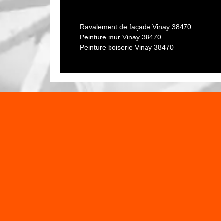
Les personnes qui espèrent s'occuper des travaux d
En fait, il faut d'abord enlever les volets c'est-à-di
Ravalement de façade Vinay 38470
est imposé de faire un nettoyage et un séchage de la
Peinture mur Vinay 38470
structure soit en utilisant un chalumeau à gaz ou de
Peinture boiserie Vinay 38470
de reboucher les différentes fissures et les trous. P
effectués.
Quand faut-il peindre vos volets ?
En général, il est conseillé de renouveler la peintu
les volets neufs, il est aussi possible d'appliquer u
ces derniers. Selon les informations transmises par 
de volets, un bois gonflé ou pourri, attaqués par l
décolorée, toutes ces raisons justifient la nécessité
e à l’écoute de
Les raisons pour peindre le volet avec
Plusieurs raisons sont avancées par l’entreprise Isè
dans une maison ou dans un immeuble. En effet, il 
faisant ces types de tâches. En plus de cela, les pro
abîmés l'aspect extérieur et l'esthétisme de l'ense
les différentes agressions extérieures comme les ven
viennent du soleil. Ainsi, faites appel à Isère rénova