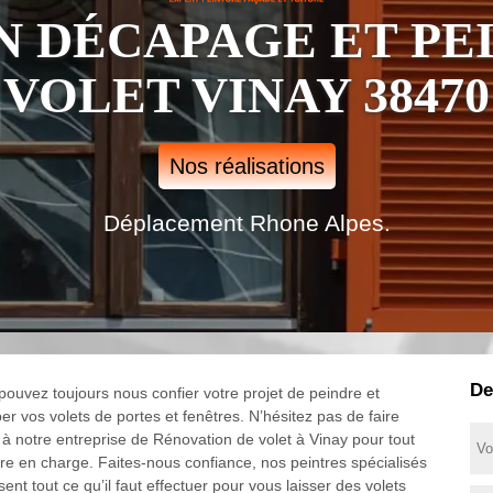
N DÉCAPAGE ET PE
VOLET VINAY 38470
Nos réalisations
Déplacement Rhone Alpes.
De
pouvez toujours nous confier votre projet de peindre et
er vos volets de portes et fenêtres. N’hésitez pas de faire
 à notre entreprise de Rénovation de volet à Vinay pour tout
re en charge. Faites-nous confiance, nos peintres spécialisés
sent tout ce qu’il faut effectuer pour vous laisser des volets