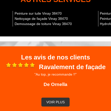
e peinture de volets doivent suivre un processus universel.
re qu'il faut procéder à un décrochage des éléments. Ensuite, il
Peinture sur tuile Vinay 38470
Peintu
 structure. Pour poursuivre, il est inévitable de décaper la
Nettoyage de façade Vinay 38470
Peintu
s produits chimiques. Pour continuer, il est aussi nécessaire
Demoussage de toiture Vinay 38470
Hydrof
our finir, les travaux de peinture proprement dite seront
re de vos volets au moins tous les trois ans. En ce qui concerne
ne nouvelle peinture pour mieux protéger et renforcer l'état de
Les avis de nos clients
les professionnels de l'entreprise Isère rénovation spécialiste
es insectes ou les champignons, une peinture craquelée ou
Ravalement de façade
 d'appliquer une nouvelle peinture.
"Au top, je recommande !!"
 Isère rénovation
De Ornella
re rénovation pour effectuer les travaux de peinture des volets
est possible de prolonger la durée de vie de ces structures en
priétaires peuvent éviter l'apparition des écailles qui peuvent
mble de l'habitat. Les destructions sont souvent engendrées par
VOIR PLUS
ts violents, les pluies torrentielles et les rayonnements qui
tion pour réaliser la peinture de volet à Vinay.