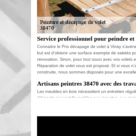
Service professionnel pour peindre et
Connaitre le Prix décapage de volet à Vinay s’avèr
but est d’obtenir une surface exempte de saletés pou
rénovation. Sinon, pour tout souci avec vos volets e
Réparation de volet vous est proposé. Et si vous n
construite, nous sommes disposés pour une excellent
Artisans peintres 38470 avec des trav
Les meubles en bois nécessitent un entretien régulie
éléments qui sont favorables aux insectes, aux moi
résistance des volets en bois. Ainsi, notre entrepri
environs de peindre leur volet en bois avec une pein
qui travaillent pour elle. Ces artisans peintres 3847
minutieux et soigneux.
Les différentes étapes de la peinture d