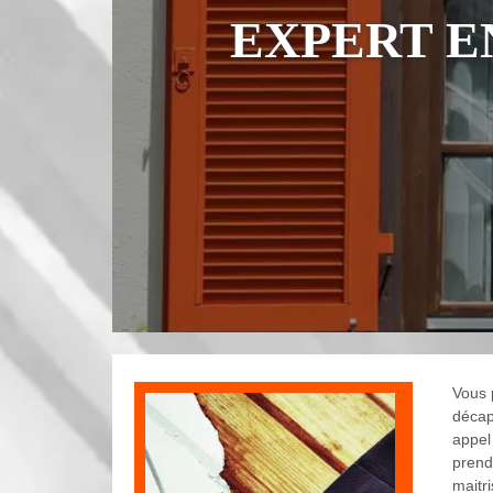
EXPERT E
Vous 
décap
appel
prend
maitri