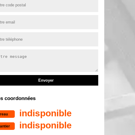
s coordonnées
indisponible
reau
indisponible
antier